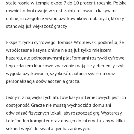
stale rośnie w tempie około 7 do 10 procent rocznie. Polska
również odnotowuje wzrost zainteresowania kasynami
online, szczególnie wśród użytkowników mobilnych, którzy
stanowią już większość graczy.
Ekspert rynku cyfrowego Tomasz Wróblewski podkreśla, że
współczesne kasyna online nie są już tylko miejscem
hazardu, ale pełnoprawnymi platformami rozrywki cyfrowej.
Jego zdaniem kluczowe znaczenie mają trzy elementy czyli
wygoda użytkowania, szybkość działania systemu oraz
personalizacja doświadczenia gracza.
Jednym z największych atutów kasyn internetowych jest ich
dostępność. Gracze nie muszą wychodzić z domu ani
odwiedzać fizycznych lokali, aby rozpocząć grę. Wystarczy
telefon lub komputer oraz dostęp do internetu, aby w kilka
sekund wejść do świata gier hazardowych.