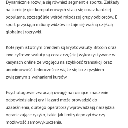
Dynamicznie rozwija się również segment e sportu. Zakłady
na turnieje gier komputerowych stają się coraz bardziej
popularne, szczególnie wśród młodszej grupy odbiorców. E
sport przyciąga miliony widzów i staje się ważną częścią
globalnej rozrywki.
Kolejnym istotnym trendem są kryptowaluty. Bitcoin oraz
inne cyfrowe waluty są coraz częściej wykorzystywane w
kasynach online ze względu na szybkość transakcji oraz
anonimowość. Jednocześnie wiąże się to z ryzykiem
związanym z wahaniami kursów.
Psychologowie zwracają uwagę na rosnące znaczenie
odpowiedzialnej gry. Hazard może prowadzić do
uzależnienia, dlatego operatorzy wprowadzają narzędzia
ograniczające ryzyko, takie jak limity depozytów czy
możliwość samowykluczenia.